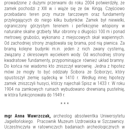
prowadzone z dużymi przerwami do roku 2004 potwierdziły, że
zamek pochodzi z XIII w. i wiąże się ze św. Kingą. Częściowo
przebadano teren przy murze tarczowym oraz fundamenty
przylegających do niego kilku budynków. Zamek był niewielki,
ograniczony górzystym terenem i perfekcyjnie wtopiony w
naturalne skalne grzbiety. Mur obronny o długości 100 m i ponad
metrowej grubości, wykonano z miejscowych skał wapiennych.
Od zachodniej strony znajdowała się brama, pod nią piwnica. Za
bramą kolejne budynki m.in. jeden z nich zwany cysterną,
związany z okresowym wyciekiem wody. Od wschodniej strony
kwadratowe fundamenty, przypominające również układ bramny.
Do końca nie wiadomo kto zniszczył warownię. Jedna z hipotez
mówi że mogły to być oddziały Ścibora ze Ściborzyc, który
spustoszył ziemię sądecką w 1410 r. Według innej hipotezy
zamek zniszczyli husyci, którzy najechali Spisz w 1433 r. W roku
1904 na zamkowych ruinach wybudowano drewnianą pustelnię,
w która funkcjonowała do 1949 r.
* * *
mgr Anna Wawrzczak,
archeolog absolwentka Uniwersytetu
Jagiellońskiego.
Pracownik Muzeum Uzdrowiska w Szczawnicy.
Uczestniczyła w ratowniczych badaniach archeologicznych w