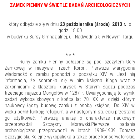
ZAMEK PIENINY W ŚWIETLE BADAŃ ARCHEOLOGICZNYCH
który odbędzie się w dniu
23 października (środa)
2013 r.
o
godz. 18.00
w budynku Bursy Gimnazjalnej, ul. Nadwodnia 5 w Nowym Targu
* * *
Ruiny zamku Pieniny położone są pod szczytem Góry
Zamkowej w masywie Trzech Koron. Pierwsza wiarygodna
wiadomość o zamku pochodzi z początku XIV w. Jest nią
informacja, że schroniła się w nim księżna Kinga wraz z
zakonnicami z klasztoru klarysek w Starym Sączu podczas
trzeciego najazdu Mongołów w 1287 r. Uwiarygodniają to wyniki
badań wykopaliskowych z końca lat 70. XX w., dzięki którym
naukowcy łączą budowę zamku z osobą księżnej. Do XIV w.
wieku pełnił funkcję refugium, a w następnym stuleciu przestano
go użytkować. Pierwszą analizę o charakterze naukowym
przeprowadził Szczęsny Morawski.Pierwsze badania
archeologiczne przeprowadził w latach 1938-1939 Tomasz
Szczygielski. Kolejne wykopaliska a także prace konserwatorskie,