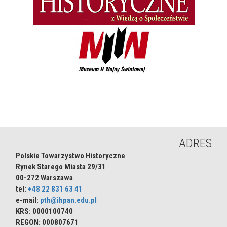
ADRES
Polskie Towarzystwo Historyczne
Rynek Starego Miasta 29/31
00-272
Warszawa
tel:
+48 22 831 63 41
e-mail:
pth@ihpan.edu.pl
KRS: 0000100740
REGON: 000807671