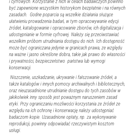
i cyfrowych. Korzystanie z nich w celach badawczych powinno
być zapewnione wszystkim historykom bezpłatnie i na równych
zasadach. Godne poparcia są wszelkie działania służące
ułatwieniu prowadzenia badań, w tym opracowywanie edycji
źródeł, katalogowanie i opracowanie zbiorów, ich digitalizacja i
udostępnianie w formie cyfrowej. Należy się przeciwstawiać
wszelkim próbom utrudniania dostępu do nich. Ich dostępność
może być ograniczana jedynie w granicach prawa, ze względu
na ważne i jasno określone dobra, takie jak prawo do własności
i prywatności, bezpieczeństwo państwa lub wymogi
konserwacji.
Niszczenie, uszkadzanie, ukrywanie i fałszowanie źródeł, a
także katalogów i innych pomocy archiwalnych i bibliotecznych,
oraz nieuzasadnione utrudnianie dostępu do tych zasobów w
jakikolwiek inny sposób jest poważnym naruszeniem zasad
etyki.
Przy ograniczaniu możliwości korzystania ze źródeł ze
względu na ich ochronę i konserwację należy udostępniać
badaczom kopie. Uzasadnione opłaty, np. za wykonywanie
reprodukcji, powinny odpowiadać rzeczywistym kosztom
usługi.