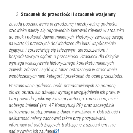
Szacunek do przeszłości i szacunek wzajemny
Zasadą poszanowania przyrodzonej i niezbywalnej godności
człowieka należy się odpowiednio kierować również w stosunku
do epok i pokoleń dawno minionych. Historycy zwracają uwagę
na wartość przeszłych doświadczeń dla ludzi współcześnie
żyjących i sprzeciwiają się fałszywym uproszczeniom i
bezpodstawnym sądom o przeszłości. Szacunek dla dziejów
wymaga wskazywania historycznego kontekstu minionych
zjawisk, zdarzeń i sądów, a także ostrożności w stosowaniu
współczesnych nam kategorii i przekonań do ocen przeszłości.
Poszanowanie godności osób przedstawianych za pomocą
słowa, obrazu lub dźwięku wymaga uwzględnienia ich praw, w
tym prawa do „ochrony życia prywatnego, rodzinnego, czci i
dobrego imienia” (art. 47 Konstytucji RP) oraz szczególnie
ostrożnego postępowania z danymi wrażliwymi. Ostrożność i
delikatność należy zachować także przy pozyskiwaniu
informacji od osób żyjących, traktując je z szacunkiem i nie
nadużywając ich zaufania
[2]
.