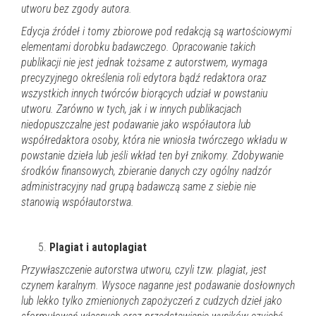
utworu bez zgody autora.
Edycja źródeł i tomy zbiorowe pod redakcją są wartościowymi
elementami dorobku badawczego. Opracowanie takich
publikacji nie jest jednak tożsame z autorstwem, wymaga
precyzyjnego określenia roli edytora bądź redaktora oraz
wszystkich innych twórców biorących udział w powstaniu
utworu. Zarówno w tych, jak i w innych publikacjach
niedopuszczalne jest podawanie jako współautora lub
współredaktora osoby, która nie wniosła twórczego wkładu w
powstanie dzieła lub jeśli wkład ten był znikomy.
Zdobywanie
środków finansowych, zbieranie danych czy ogólny nadzór
administracyjny nad grupą badawczą same z siebie nie
stanowią współautorstwa.
Plagiat i autoplagiat
Przywłaszczenie autorstwa utworu, czyli tzw. plagiat, jest
czynem karalnym. Wysoce naganne jest podawanie dosłownych
lub lekko tylko zmienionych zapożyczeń z cudzych dzieł jako