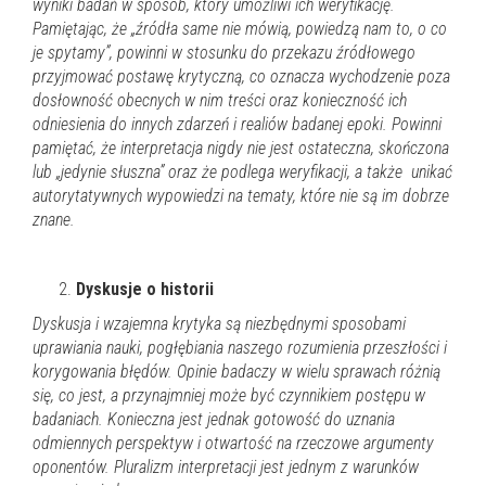
wyniki badań w sposób, który umożliwi ich weryfikację.
Pamiętając, że „źródła same nie mówią, powiedzą nam to, o co
je spytamy”, powinni w stosunku do przekazu źródłowego
przyjmować postawę krytyczną, co oznacza wychodzenie poza
dosłowność obecnych w nim treści oraz konieczność ich
odniesienia do innych zdarzeń i realiów badanej epoki. Powinni
pamiętać, że interpretacja nigdy nie jest ostateczna, skończona
lub „jedynie słuszna” oraz że podlega weryfikacji, a także unikać
autorytatywnych wypowiedzi na tematy, które nie są im dobrze
znane.
Dyskusje o historii
Dyskusja i wzajemna krytyka są niezbędnymi sposobami
uprawiania nauki, pogłębiania naszego rozumienia przeszłości i
korygowania błędów. Opinie badaczy w wielu sprawach różnią
się, co jest, a przynajmniej może być czynnikiem postępu w
badaniach. Konieczna jest jednak gotowość do uznania
odmiennych perspektyw i otwartość na rzeczowe argumenty
oponentów.
Pluralizm interpretacji jest jednym z warunków