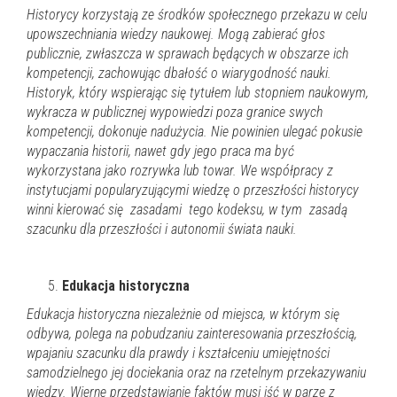
Historycy korzystają ze środków społecznego przekazu w celu
upowszechniania wiedzy naukowej.
Mogą zabierać głos
publicznie, zwłaszcza w sprawach będących w obszarze ich
kompetencji, zachowując dbałość o wiarygodność nauki.
Historyk, który wspierając się tytułem lub stopniem naukowym,
wykracza w publicznej wypowiedzi poza granice swych
kompetencji, dokonuje nadużycia
.
N
ie powinien ulegać pokusie
wypaczania historii, nawet gdy jego praca ma być
wykorzystana jako rozrywka lub towar.
We współpracy z
instytucjami popularyzującymi wiedzę o przeszłości historycy
winni kierować się zasadami tego kodeksu, w tym zasadą
szacunku dla przeszłości i autonomii świata nauki.
Edukacja historyczna
Edukacja historyczna niezależnie od miejsca, w którym się
odbywa,
polega na pobudzaniu zainteresowania przeszłością,
wpajaniu szacunku dla prawdy i kształceniu umiejętności
samodzielnego jej dociekania oraz na rzetelnym przekazywaniu
wiedzy. Wierne przedstawianie faktów musi iść w parze z