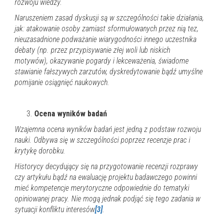
rozwoju wiedzy.
Naruszeniem zasad dyskusji są w szczególności takie działania,
jak: atakowanie osoby zamiast sformułowanych przez nią tez,
nieuzasadnione podważanie wiarygodności innego uczestnika
debaty (np. przez przypisywanie złej woli lub niskich
motywów), okazywanie pogardy i lekceważenia, świadome
stawianie fałszywych zarzutów, dyskredytowanie bądź umyślne
pomijanie osiągnięć naukowych.
Ocena wyników badań
Wzajemna ocena wyników badań jest jedną z podstaw rozwoju
nauki. Odbywa się w szczególności poprzez recenzje prac i
krytykę dorobku.
Historycy decydujący się na przygotowanie
recenzji rozprawy
czy artykułu bądź na ewaluację projektu badawczego powinni
mieć kompetencje merytoryczne odpowiednie do tematyki
opiniowanej pracy
. Nie mogą jednak podjąć się tego zadania w
sytuacji
konfliktu interesów
[3]
.