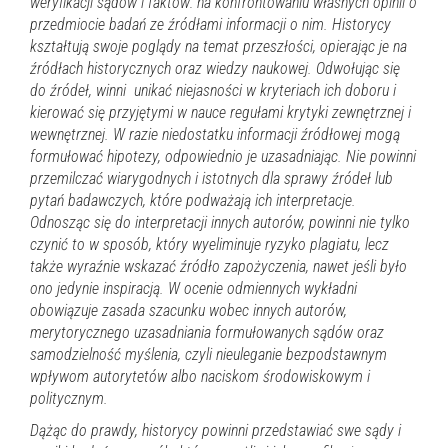
weryfikacji sądów i faktów: na konfrontowaniu własnych opinii o
przedmiocie badań ze źródłami informacji o nim. Historycy
kształtują swoje poglądy na temat przeszłości, opierając je na
źródłach historycznych oraz wiedzy naukowej. Odwołując się
do źródeł, winni unikać niejasności w kryteriach ich doboru i
kierować się przyjętymi w nauce regułami krytyki zewnętrznej i
wewnętrznej. W razie niedostatku informacji źródłowej mogą
formułować hipotezy, odpowiednio je uzasadniając. N
ie powinni
przemilczać wiarygodnych i istotnych dla sprawy źródeł lub
pytań badawczych, które podważają ich interpretacje.
Odnosząc się do interpretacji innych autorów, powinni nie tylko
czynić to w sposób, który wyeliminuje ryzyko plagiatu, lecz
także wyraźnie wskazać źródło zapożyczenia, nawet jeśli było
ono jedynie inspiracją. W ocenie odmiennych wykładni
obowiązuje zasada szacunku wobec innych autorów,
merytorycznego uzasadniania formułowanych sądów oraz
samodzielność myślenia, czyli nieuleganie bezpodstawnym
wpływom autorytetów albo naciskom środowiskowym i
politycznym.
Dążąc do prawdy, historycy powinni przedstawiać swe sądy i