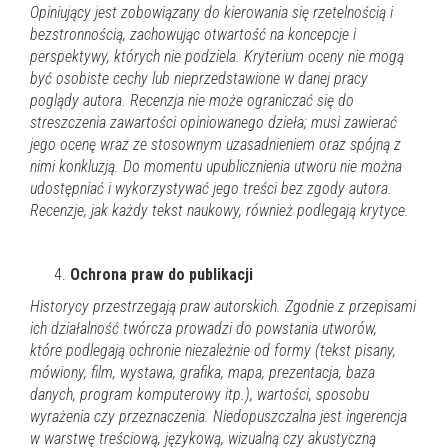
Opiniujący jest zobowiązany do kierowania się rzetelnością i
bezstronnością, zachowując otwartość na
koncepcje i
perspektywy, których nie podziela. Kryterium oceny nie mogą
być osobiste cechy lub nieprzedstawione w danej pracy
poglądy autora. Recenzja nie może ograniczać się do
streszczenia zawartości opiniowanego dzieła; musi zawierać
jego ocenę wraz ze stosownym uzasadnieniem oraz spójną z
nimi konkluzją. Do momentu upublicznienia utworu nie można
udostępniać i wykorzystywać jego treści bez zgody autora.
Recenzje, jak każdy tekst naukowy, również podlegają krytyce.
Ochrona praw do publikacji
Historycy przestrzegają praw autorskich. Zgodnie z przepisami
ich działalność twórcza prowadzi do powstania utworów,
które podlegają ochronie niezależnie od formy (tekst pisany,
mówiony, film, wystawa, grafika, mapa, prezentacja, baza
danych, program komputerowy itp.), wartości, sposobu
wyrażenia czy przeznaczenia. Niedopuszczalna jest ingerencja
w warstwę treściową, językową, wizualną czy akustyczną