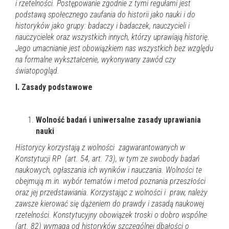
i rzetelności. Postępowanie zgodnie z tymi regułami jest
podstawą społecznego zaufania do historii jako nauki i do
historyków jako grupy: badaczy i badaczek, nauczycieli i
nauczycielek oraz wszystkich innych, którzy uprawiają historię.
Jego umacnianie jest obowiązkiem nas wszystkich bez względu
na formalne wykształcenie, wykonywany zawód
czy
światopogląd.
I. Zasady podstawowe
Wolność badań i uniwersalne zasady
uprawiania
nauki
Historycy korzystają z wolności zagwarantowanych w
Konstytucji RP (art. 54, art. 73), w tym ze swobody badań
naukowych, ogłaszania ich wyników i nauczania. Wolności te
obejmują m.in. wybór tematów i metod poznania przeszłości
oraz jej przedstawiania. Korzystając z wolności i praw, należy
zawsze kierować się dążeniem do prawdy i zasadą naukowej
rzetelności.
Konstytucyjny obowiązek troski o dobro wspólne
(art. 82) wymaga od historyków szczególnej dbałości o