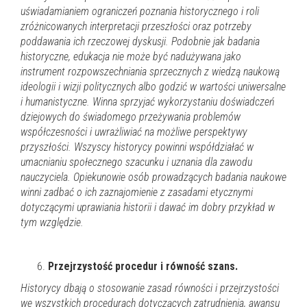
uświadamianiem ograniczeń poznania historycznego i roli
zróżnicowanych interpretacji przeszłości oraz potrzeby
poddawania ich rzeczowej dyskusji. Podobnie jak badania
historyczne, edukacja nie może być nadużywana jako
instrument rozpowszechniania sprzecznych z wiedzą naukową
ideologii i wizji politycznych albo godzić w wartości uniwersalne
i humanistyczne. Winna sprzyjać wykorzystaniu doświadczeń
dziejowych do świadomego przeżywania problemów
współczesności i uwrażliwiać na możliwe perspektywy
przyszłości. Wszyscy historycy powinni współdziałać w
umacnianiu społecznego szacunku i uznania dla zawodu
nauczyciela. Opiekunowie osób prowadzących badania naukowe
winni zadbać o ich zaznajomienie z zasadami etycznymi
dotyczącymi uprawiania historii i dawać im dobry przykład w
tym względzie.
Przejrzystość procedur i równość szans.
Historycy dbają o stosowanie zasad równości i przejrzystości
we wszystkich procedurach dotyczących zatrudnienia, awansu