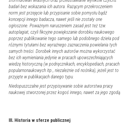
sformułowań własnych oraz przedstawianie wyników czyichś
badań bez wskazania ich autora. Rażącym przekroczeniem
norm jest przejęcie lub przypisanie sobie pomysłu bądź
koncepcji innego badacza, nawet jeśli nie zostały one
ogłoszone. Poważnym naruszeniem zasad jest też tzw.
autoplagiat, czyli fikcyjne powiększanie dorobku naukowego
poprzez publikowanie tego samego lub podobnego dzieła pod
różnymi tytułami bez wyraźnego zaznaczenia powielania tych
samych treści. Dorobek innych autorów można wykorzystać
bez ich wymieniania jedynie w pracach upowszechniających
wiedzę historyczną (w podręcznikach, encyklopediach, pracach
popularnonaukowych itp., niezależnie od nośnika), jeżeli jest to
przyjęte w publikacjach danego typu.
Niedopuszczalne jest przypisywanie sobie autorstwa pracy
naukowej stworzonej przez kogoś innego, nawet za jego zgodą.
III. Historia w sferze publicznej