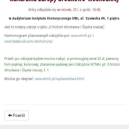
który odbędzie się we
wtorek, 22 I
, o godz.
18.00
,
w Audytorium Instytutu Historycznego UWr, ul. Szewska 49, 1 piętro
.
Jest to kolejny odczyt z cyklu „O historii Wrocławia i Śląska inaczej”.
Harmonogram planowanych odczytów por.
www.wtmh.pl/
i
www.facebook.com/atohistoria/
Przed i po odczycie będzie można nabyć, w promocyjnej cenie 25 zł, pierwszy
tom pięknej, kolorowej, starannie wydanej serii Odczytów WTMH, pt.
O historii
Wrocławia i Śląska inaczej
, t. 1.
Można go obejrzeć:
www.wtmh.pl/wydawnictwa.html
Powrót