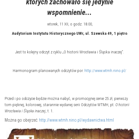
których zachowało się jedynie
wspomnienie...
wtorek, 11 XII, o godz. 18.00,
Audytorium Instytutu Historycznego UWr, ul. Szewska 49, 1 piętro
.
Jest to kolejny odczyt z cyklu „O historii Wrocławia i Śląska inaczej”.
Harmonogram planowanych odczytów por.
http://www.wtmh.nino.pl/
Przed i po odczycie będzie można nabyć, w promocyjnej cenie 25 zł, pierwszy
tom pięknej, kolorowej, starannie wydanej serii Odczytów WTMH, pt.
O historii
Wrocławia i Śląska inaczej
, t. 1.
Można go obejrzeć:
http://www.wtmh.nino.pl/wydawnictwa.html