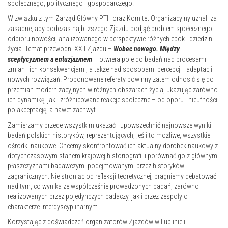
społecznego, politycznego i gospodarczego.
W związku z tym Zarząd Główny PTH oraz Komitet Organizacyjny uznali za
zasadne, aby podczas najbliższego Zjazdu podjąć problem społecznego
odbioru nowości, analizowanego w perspektywie różnych epok i dziedzin
życia. Temat przewodni XXII Zjazdu –
Wobec nowego. Między
sceptycyzmem a entuzjazmem
– otwiera pole do badań nad procesami
zmian i ich konsekwencjami, a także nad sposobami percepcji i adaptacji
nowych rozwiązań. Proponowane referaty powinny zatem odnosić się do
przemian modernizacyjnych w różnych obszarach życia, ukazując zarówno
ich dynamikę, jak i zróżnicowane reakcje społeczne – od oporu i nieufności
po akceptację, a nawet zachwyt.
Zamierzamy przede wszystkim ukazać i upowszechnić najnowsze wyniki
badań polskich historyków, reprezentujących, jeśli to możliwe, wszystkie
ośrodki naukowe. Chcemy skonfrontować ich aktualny dorobek naukowy z
dotychczasowym stanem krajowej historiografii i porównać go z głównymi
płaszczyznami badawczymi podejmowanymi przez historyków
zagranicznych. Nie stroniąc od refleksji teoretycznej, pragniemy debatować
nad tym, co wynika ze współcześnie prowadzonych badań, zarówno
realizowanych przez pojedynczych badaczy, jak i przez zespoły o
charakterze interdyscyplinarnym.
Korzystając z doświadczeń organizatorów Zjazdów w Lublinie i