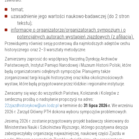
zawierało:
temat;
uzasadnienie jego wartości naukowo-badawczej (do 2 stron
tekstu);
informację o organizatorze/organizatorach sympozjum i o
potencjalnych autorach wystąpień zjazdowych (z afiliacją).
Przewidujemy również sesję posterową dla najmłodszych adeptów cechu
historycznego oraz 2–3 warsztaty metodyczne.
Zamierzamy zaprosić do współpracy Naczelną Dyrekcję Archiwów
Państwowych, Instytut Pamięci Narodowej i Muzeum Historii Polski, które
będą organizatorami odrębnych sympozjów. Planujemy także
zorganizować targi książki historycznej oraz kilka okolicznościowych
wystaw, które będą przygotowane przez łódzkie i regionalne instytucje.
Zwracamy się więc do wszystkich Państwa, Koleżanek i Kolegów z
serdeczną prośbą o nadsyłanie propozycji na adres:
22zjazdhistorykow@uni.lodz.pl
w terminie do
31 lipca 2026 r.
We wrześniu
2026 r. Zarząd Główny PTH dokona wyboru sympozjów problemowych.
Jesienią 2026 r. zostanie przygotowany projekt badawczy skierowany do
Ministerstwa Nauki i Szkolnictwa Wyższego, którego pozytywna decyzja
zabezpieczyłaby organizację najważniejszej, naukowej części Zjazdu w