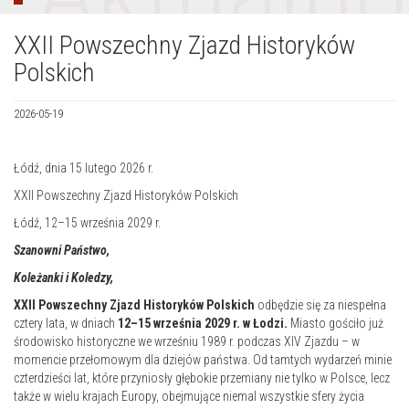
XXII Powszechny Zjazd Historyków
Polskich
2026-05-19
Łódź, dnia 15 lutego 2026 r.
XXII Powszechny Zjazd Historyków Polskich
Łódź, 12–15 września 2029 r.
Szanowni Pań
stwo,
Koleżanki i
Koledzy,
XXII Powszechny Zjazd Historyków Polskich
odbędzie się za niespełna
cztery lata, w dniach
12–15 września 2029 r. w Łodzi.
Miasto gościło już
środowisko historyczne we wrześniu 1989 r. podczas XIV Zjazdu – w
momencie przełomowym dla dziejów państwa. Od tamtych wydarzeń minie
czterdzieści lat, które przyniosły głębokie przemiany nie tylko w Polsce, lecz
także w wielu krajach Europy, obejmujące niemal wszystkie sfery życia