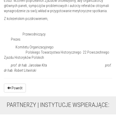
Łodzi. Wzorem poprzednich Zjazdów chcielibyśmy, aby organizatorzy
głównych paneli, sympozjów problemowych i autorzy referatów otrzymali
wynagrodzenie za swój wkład w przygotowanie merytoryczne spotkania.
Z koleżeńskim pozdrowieniem,
Przewodniczący
Prezes
Komitetu Organizacyjnego
Polskiego Towarzystwa Historycznego 22 Powszechnego
Zjazdu Historyków Polskich
prof. dr hab. Jarosław Kita prof.
dr hab. Robert Litwiński
Powrót
PARTNERZY | INSTYTUCJE WSPIERAJĄCE: