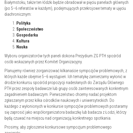
Białymstoku, także ten łódzki będzie obradował w pięciu panelach głównych
(po 5–6 referatów w każdym), podejmujących przekrojowe tematy w ujęciu
diachronicznym:
Polityka
Społeczeństwo
Gospodarka
Kultura
Nauka
Wyboru organizatorów tych paneli dokona Prezydium ZG PTH spośród
osób wskazanych przez Komitet Organizacyjny.
Planujemy również zorganizować kilkanaście sympozjów problemowych, z
których każde obejmie 5–6 wystąpień. Ich tematykę zamierzamy wyłonić w
drodze konkursu spośród propozycji nadesłanych do Zarządu Głównego
PTH przez zespoły badawcze lub grupy osób zainteresowanych konkretnym
zagadnieniem badawczym. Pierwszeństwo chcemy nadać projektom
zgłaszanym przez kilka ośrodków naukowych i uniwersyteckich. Do
każdego z wyłonionych w konkursie sympozjów problemowych postaramy
się zaprosić jako współorganizatora badaczkę lub badacza z Łodzi, którzy
będą czuwać na miejscu nad organizacją konkretnego spotkania.
Prosimy, aby zgłoszenie konkursowe sympozjum problemowego