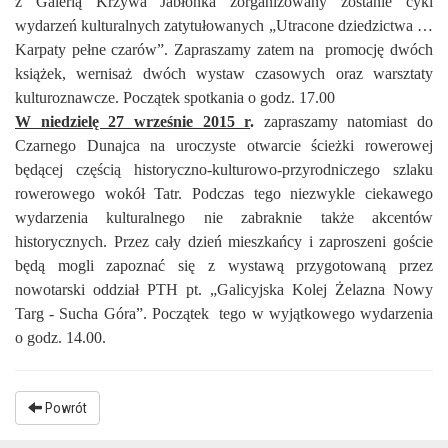
z Galerią Krzywa Jabłonka zorganizowany zostanie cykl
wydarzeń kulturalnych zatytułowanych „Utracone dziedzictwa …
Karpaty pełne czarów”. Zapraszamy zatem na promocję dwóch
książek, wernisaż dwóch wystaw czasowych oraz warsztaty
kulturoznawcze. Początek spotkania o godz. 17.00
W niedzielę 27 wrześnie 2015 r
.
zapraszamy natomiast do
Czarnego Dunajca na uroczyste otwarcie ścieżki rowerowej
będącej częścią historyczno-kulturowo-przyrodniczego szlaku
rowerowego wokół Tatr. Podczas tego niezwykle ciekawego
wydarzenia kulturalnego nie zabraknie także akcentów
historycznych. Przez cały dzień mieszkańcy i zaproszeni goście
będą mogli zapoznać się z wystawą przygotowaną przez
nowotarski oddział PTH pt. „Galicyjska Kolej Żelazna Nowy
Targ - Sucha Góra”. Początek tego w wyjątkowego wydarzenia
o godz. 14.00.
Powrót