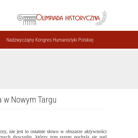
Nadzwyczajny Kongres Humanistyki Polskiej
owa w Nowym Targu
, nie jest to ostatnie słowo w obszarze aktywności
ych dyscyplin, którzy tym razem pochylą się nad