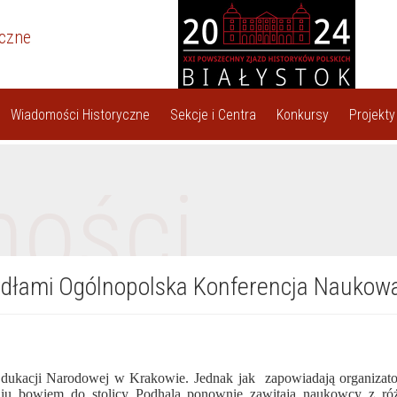
yczne
Wiadomości Historyczne
Sekcje i Centra
Konkursy
Projekty
ności
krzydłami Ogólnopolska Konferencja Nauk
ukacji Narodowej w Krakowie. Jednak jak zapowiadają organizatorzy
u bowiem do stolicy Podhala ponownie zawitają naukowcy z różn