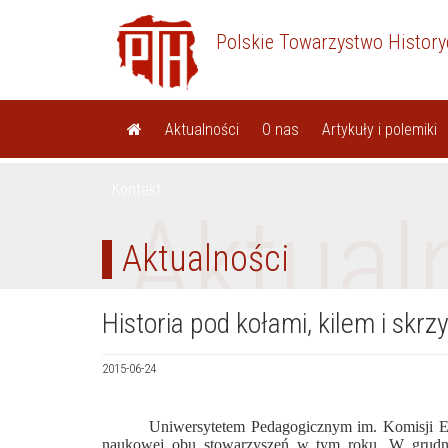
Polskie Towarzystwo Histor
Aktualności
O nas
Artykuły i polemiki
Kontakt
Aktual
Aktualności
Historia pod kołami, kilem i s
2015-06-24
Uniwersytetem Pedagogicznym im. Komisji Ed
naukowej obu stowarzyszeń w tym roku. W grudni