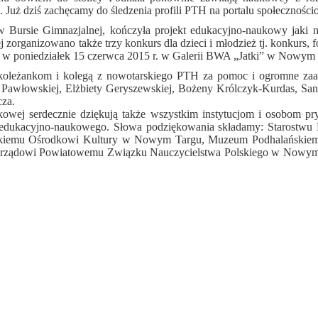
. Już dziś zachęcamy do śledzenia profili PTH na portalu społeczności
 Bursie Gimnazjalnej, kończyła projekt edukacyjno-naukowy jaki 
zorganizowano także trzy konkurs dla dzieci i młodzież tj. konkurs, fo
ę w poniedziałek 15 czerwca 2015 r. w Galerii BWA „Jatki” w Nowym 
oleżankom i kolegą z nowotarskiego PTH za pomoc i ogromne zaang
Pawłowskiej, Elżbiety Geryszewskiej, Bożeny Królczyk-Kurdas, Sa
cza.
aukowej serdecznie dziękują także wszystkim instytucjom i osobom 
amu edukacyjno-naukowego. Słowa podziękowania składamy: Staros
kiemu Ośrodkowi Kultury w Nowym Targu, Muzeum Podhalańskie
arządowi Powiatowemu Związku Nauczycielstwa Polskiego w Nowym 