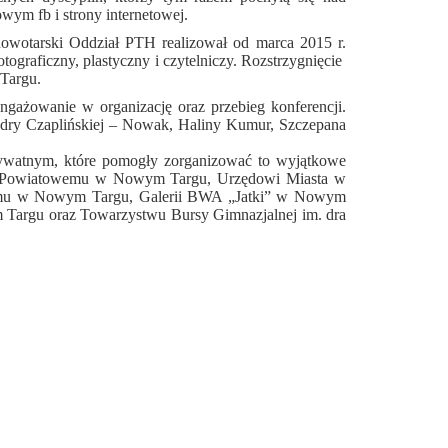
owym fb i strony internetowej.
nowotarski Oddział PTH realizował od marca 2015 r.
tograficzny, plastyczny i czytelniczy.
Rozstrzygnięcie
Targu.
ażowanie w organizację oraz przebieg konferencji.
ndry Czaplińskiej – Nowak, Haliny Kumur, Szczepana
prywatnym, które pomogły zorganizować to wyjątkowe
twu Powiatowemu w Nowym Targu, Urzędowi Miasta w
mu w Nowym Targu, Galerii BWA „Jatki” w Nowym
Targu oraz Towarzystwu Bursy Gimnazjalnej im. dra