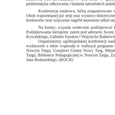
problematyka odkrywania i badania tatrzańskich jaskiń
Konferencja naukowa, którą zorganizowano w
Obok wspomnianej już sesji oraz wystawy historycznej 
konkursów oraz wręczenie nagród laureatom odbył si
Na koniec, wypada serdecznie podziękować k
Podziękowania kierujemy zatem pod adresem: Iwony 
Kowalskiego, Gabriela Szustera i Wojciecha Batkiewi
Organizatorzy ogólnopolskiej konferencji n
wydarzenie a także wspierały w realizacji progr
Nowym Targu, Urzędowi Gminy Nowy Targ, Miejs
Targu, Bibliotece Pedagogicznej w Nowym Targu, Z
Jana Bednarskiego. (ROCH)