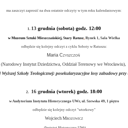
ma zaszczyt zaprosić na dwa ostatnie odczyty w tym roku kalendarzowym:
13
g
r
u
dnia
(sobota) godz. 12:00
1.
w Muzeum Sztuki
Mieszczańskiej,
Stary Ratusz
,
Rynek 1, Sala Wielka
odbędzie się kolejny odczyt z cyklu Soboty w Ratuszu:
Maria
Czyszczoń
(Narodowy Instytut Dziedzictwa, Oddział Terenowy we Wrocławiu),
Wyższej Szkoły Teologicznej: posekularyzacyjne losy zabudowy przy dz
1
6 g
ru
dnia
(wtorek)
godz. 18:00
2
.
w Audytorium Instytutu Historycznego UWr, ul. Szewska 49, 1 piętro
odbędzie się kolejny odczyt "wtorkowy"
Wojciech
Mrozowicz
(Instytut Historyczny UWr)