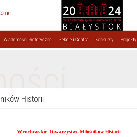
yczne
Wiadomości Historyczne
Sekcje i Centra
Konkursy
Projekty
ności
ików Historii
Wrocławskie Towarzy
stwo Miłośników Historii