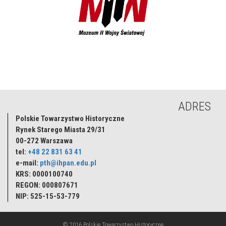
ADRES
Polskie Towarzystwo Historyczne
Rynek Starego Miasta 29/31
00-272
Warszawa
tel:
+48 22 831 63 41
e-mail:
pth@ihpan.edu.pl
KRS: 0000100740
REGON: 000807671
NIP: 525-15-53-779
© 2016 Polskie Towarzystwo Historyczne